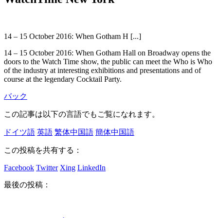
14 – 15 October 2016: When Gotham H [...]
14 – 15 October 2016: When Gotham Hall on Broadway opens the
doors to the Watch Time show, the public can meet the Who is Who
of the industry at interesting exhibitions and presentations and of
course at the legendary Cocktail Party.
バック
この記事は以下の言語でもご覧になれます。
ドイツ語
英語
繁体中国語
簡体中国語
この投稿を共有する：
Facebook
Twitter
Xing
LinkedIn
最後の投稿：