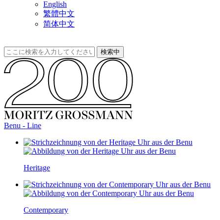
English
繁體中文
简体中文
Benu - Line
Heritage
Contemporary