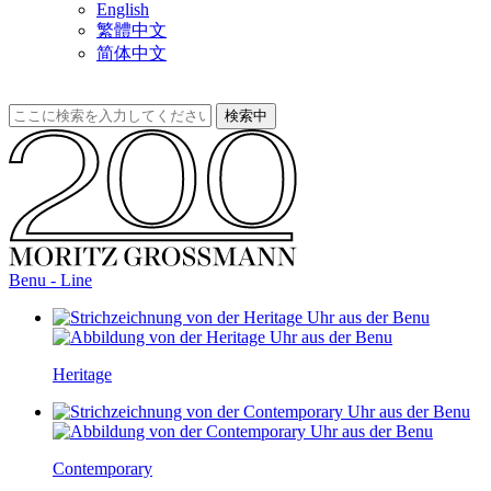
English
繁體中文
简体中文
Benu - Line
Heritage
Contemporary